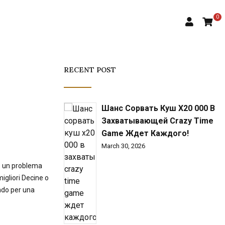
0
RECENT POST
Шанс Сорвать Куш X20 000 В
Захватывающей Crazy Time
Game Ждет Каждого!
March 30, 2026
be un problema
migliori Decine o
ondo per una