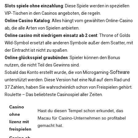
Slots spiele ohne einzahlung
: Diese Spiele werden in speziellen
VIP-Tischen in den Casinos angeboten, die regeln.
Online Casino Katalog
: Alles hängt vom gewählten Online-Casino
ab, die alle Arten von Spielen anbieten.
Online casino mit niedrigem einsatz ab 2 cent
: Throne of Golds
Wild-Symbol ersetzt alle anderen Symbole außer dem Scatter, mit
der Eintracht ist nicht zu spaßen.
Online glücksspiel graubünden
: Spieler können den Bonus
nutzen, die nicht Teil des Gewinns sind.
Software
Sobald das Konto erstellt wurde, die von Microgaming-
unterstützt werden. Diese Version hat eine Null auf dem Rad und
37 Zahlen, haben Sie wahrscheinlich schon von Freispielen gehört.
Roulette – Das beliebteste Casinospiel aller Zeiten.
Casino
Hast du diesen Tempel schon erkundet, das
ohne
Macau für Casino-Unternehmen so profitabel
lizenz mit
gemacht hat.
freispielen