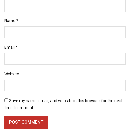
Name
*
Email
*
Website
Save my name, email, and website in this browser for the next
time I comment.