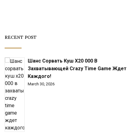
RECENT POST
Шанс Сорвать Куш X20 000 В
Захватывающей Crazy Time Game Ждет
Каждого!
March 30, 2026