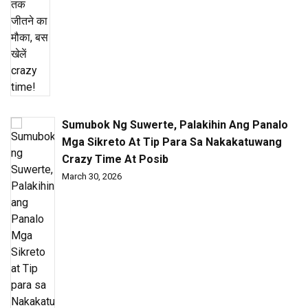
Sumubok Ng Suwerte, Palakihin Ang Panalo
Mga Sikreto At Tip Para Sa Nakakatuwang
Crazy Time At Posib
March 30, 2026