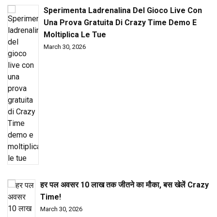
Sperimenta Ladrenalina Del Gioco Live Con
Una Prova Gratuita Di Crazy Time Demo E
Moltiplica Le Tue
March 30, 2026
हर पल अवसर ₹10 लाख तक जीतने का मौका, बस खेलें Crazy
Time!
March 30, 2026